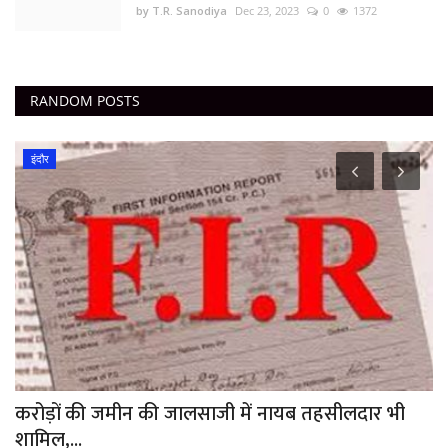
by T.R. Sanodiya
Dec 23, 2023
0
1372
RANDOM POSTS
इंदौर
ने
करोड़ों की जमीन की जालसाजी में नायब तहसीलदार भी
D
शामिल,...
छत