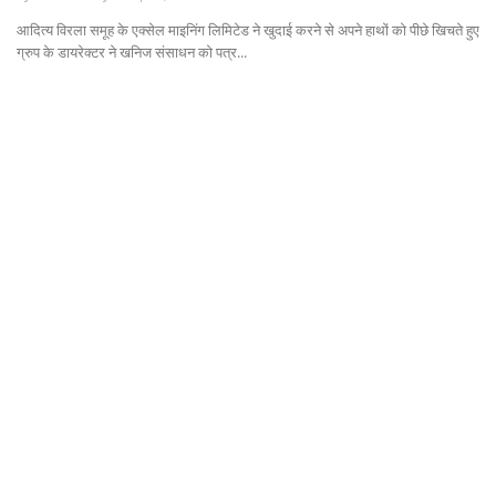
आदित्य विरला समूह के एक्सेल माइनिंग लिमिटेड ने खुदाई करने से अपने हाथों को पीछे खिचते हुए
Gallery
ग्रुप के डायरेक्टर ने खनिज संसाधन को पत्र...
धर्म/ज्योतिष
वीडियो
कैरियर
सेहत
टेक्नॉलॉजी
क्राइम
वायरल
विदेश