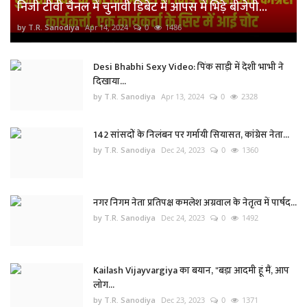
निजी टीवी चैनल में चुनावी डिबेट में आपस में भिड़े बीजेपी...
by T.R. Sanodiya
Apr 14, 2024
0
1486
Desi Bhabhi Sexy Video: पिंक साड़ी में देशी भाभी ने
दिखाया...
by T.R. Sanodiya
Apr 13, 2024
0
2328
142 सांसदों के निलंबन पर गर्मायी सियासत, कांग्रेस नेता...
by T.R. Sanodiya
Dec 24, 2023
0
1360
नगर निगम नेता प्रतिपक्ष कमलेश अग्रवाल के नेतृत्व में पार्षद...
by T.R. Sanodiya
Dec 24, 2023
0
1492
Kailash Vijayvargiya का बयान, "बड़ा आदमी हूं मैं, आप
लोग...
by T.R. Sanodiya
Dec 23, 2023
0
1371