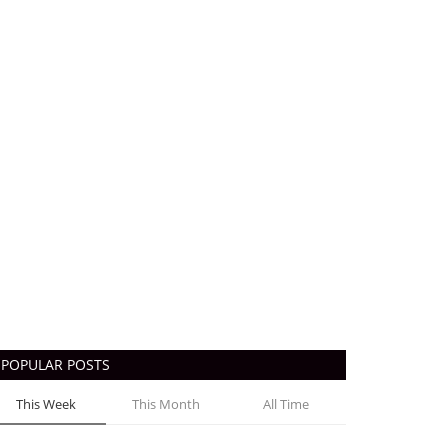
POPULAR POSTS
This Week
This Month
All Time