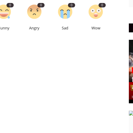
0
0
0
0
Funny
Angry
Sad
Wow