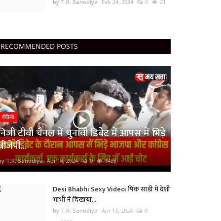
by T.R. Sanodiya
Feb 24, 2024
0
21
RECOMMENDED POSTS
वीडियो
निजी टीवी चैनल में चुनावी डिबेट में आपस में भिड़े
बीजेपी...
by T.R. Sanodiya
Apr 14, 2024
0
1488
Desi Bhabhi Sexy Video: पिंक साड़ी में देशी
भाभी ने दिखाया...
by T.R. Sanodiya
Apr 13, 2024
0