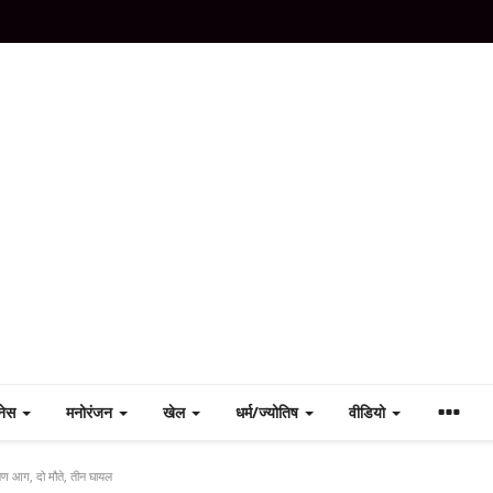
नेस
मनोरंजन
खेल
धर्म/ज्योतिष
वीडियो
भीषण आग, दो मौते, तीन घायल