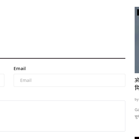
टेक्नॉलॉजी
Email
ड प्लस
अंतरिक्ष में ISRO को मिली नई सफलता , गगनयान
A
मिशन की पहली...
व
by T.R. Sanodiya
Oct 21, 2023
0
582
by
्हे जेड प्लस
Gaganyaan mission Crew module testing: मुश्किले भारी तमाम
An
चुनौतियों को पार कर आखिरकर...
खि