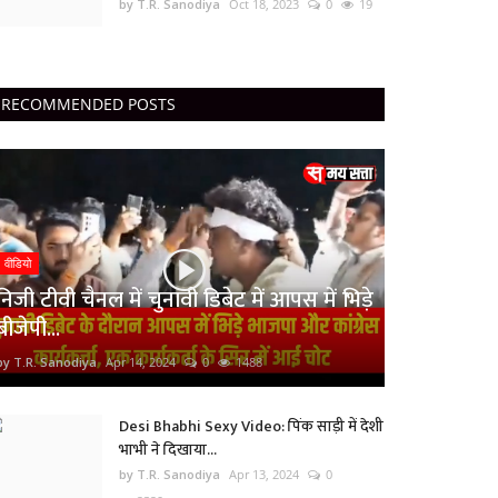
by T.R. Sanodiya
Oct 18, 2023
0
19
RECOMMENDED POSTS
वीडियो
निजी टीवी चैनल में चुनावी डिबेट में आपस में भिड़े
बीजेपी...
by T.R. Sanodiya
Apr 14, 2024
0
1488
Desi Bhabhi Sexy Video: पिंक साड़ी में देशी
भाभी ने दिखाया...
by T.R. Sanodiya
Apr 13, 2024
0