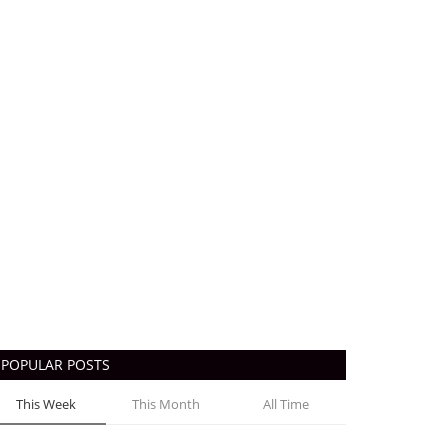
POPULAR POSTS
This Week
This Month
All Time