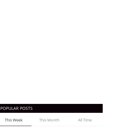
POPULAR POSTS
This Week
This Month
All Time