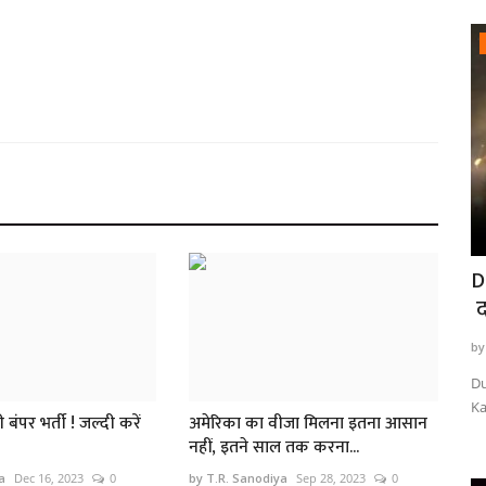
उत्तरप्रदेश
क
हापुड़ जिले में पंचायत का अनोखा मामला छेड़छाड़
D
के आरोपी...
द
by T.R. Sanodiya
Aug 17, 2023
0
551
by
यो वायरल पर
उत्तर प्रदेश के हापुड़ जिले के बहादुरगढ़ थाना क्षेत्र से एक गाँव से युवती का एक...
Du
Ka
बंपर भर्ती ! जल्दी करें
अमेरिका का वीजा मिलना इतना आसान
नहीं, इतने साल तक करना...
a
Dec 16, 2023
0
by T.R. Sanodiya
Sep 28, 2023
0