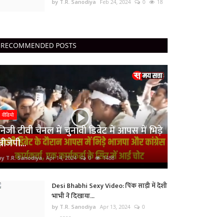
by T.R. Sanodiya
Feb 24, 2024
0
18
RECOMMENDED POSTS
वीडियो
निजी टीवी चैनल में चुनावी डिबेट में आपस में भिड़े
बीजेपी...
by T.R. Sanodiya
Apr 14, 2024
0
1488
Desi Bhabhi Sexy Video: पिंक साड़ी में देशी
भाभी ने दिखाया...
by T.R. Sanodiya
Apr 13, 2024
0