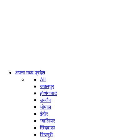
अपना मध्य प्रदेश
All
जबलपुर
होशंगाबाद
उज्जैन
भोपाल
इंदौर
ग्वालियर
छिंदवाड़ा
शिवपुरी