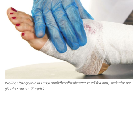
Gallery
धर्म/ज्योतिष
वीडियो
कैरियर
सेहत
Wellhealthorganic In Hindi डायबिटीज मरीज चोट लगने पर करें ये 4 काम , जल्दी भरेगा घाव
(Photo source- Google)
टेक्नॉलॉजी
क्राइम
वायरल
विदेश