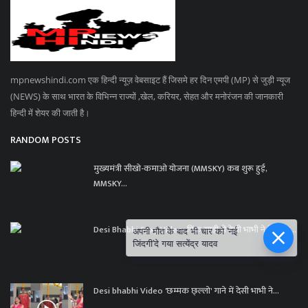
mpnewshindi.com एक हिन्दी न्यूज़ वेबसाइट हैं जिसमे हर दिन एमपी (MP) से जुड़ी न्यूज
(NEWS) के साथ भारत के विभिन्न राज्यों ,खेल, करियर, सेहत और मनोरंजन की जानकारी
हिन्दी में शेयर की जाती है।
RANDOM POSTS
मुख्यमंत्री सीखो-कमाओ योजना (MMSKY) कब शुरू हुई,
MMSKY...
Desi Bhabhi Sexy Video: पिंक साड़ी में देशी भाभी ने दिखाया...
अपनी मौत के बाद भी चार को 'नई
जिंदगी'दे गया सत्येंद्र यादव
Desi bhabhi Video 'छम्मक छ्ल्लो' गाने में देसी भाभी ने...