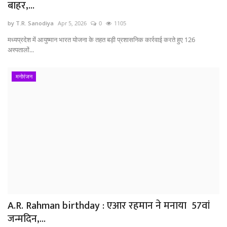
बाहर,...
by T.R. Sanodiya
Apr 5, 2026
0
1105
मध्यप्रदेश में आयुष्मान भारत योजना के तहत बड़ी प्रशासनिक कार्रवाई करते हुए 126
अस्पतालों...
मनोरंजन
A.R. Rahman birthday : एआर रहमान ने मनाया 57वां
जन्मदिन,...