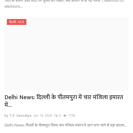
543 के बजाय 544 सीटों पर चुनाव का जिक्र, क्या आयोग से हो गई गलती | Mention of
elections...
दिल्ली- NCR
Delhi News: दिल्ली के पीतमपुरा में चार मंजिला इमारत
में...
by T.R. Sanodiya
Jan 19, 2024
0
1736
Delhi News: दिल्ली के पीतमपुरा स्तिथ चार मंजिला मकान में आग लगा जाने सें बड़ा हादसा...