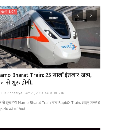
दिल्ली- NCR
छत्तीसगढ़
amo Bharat Train: 25 सालों इंतजार खत्म,
Lotus 365 भ
ल से शुरू होगी...
संस्था, ED की 
 T.R. Sanodiya
Oct 20, 2023
0
716
by T.R. Sanodiya
 से शुरू होगी Namo Bharat Train यानी RapidX Train. आइए जानते है
ईडी ने जांच में पाया
pidX की खासियतें...
हिस्सेदारी है,...