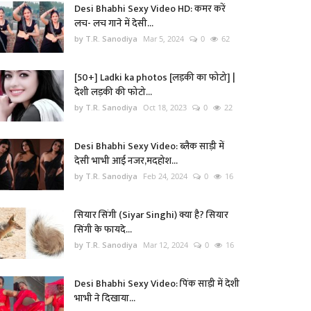
Desi Bhabhi Sexy Video HD: कमर करें
लच- लच गाने में देसी...
by T.R. Sanodiya
Mar 5, 2024
0
62
[50+] Ladki ka photos [लड़की का फोटो] |
देशी लड़की की फोटो...
by T.R. Sanodiya
Oct 18, 2023
0
22
Desi Bhabhi Sexy Video: ब्लैक साड़ी में
देसी भाभी आई नजर,मदहोश...
by T.R. Sanodiya
Feb 24, 2024
0
16
सियार सिंगी (Siyar Singhi) क्या है? सियार
सिंगी के फायदे...
by T.R. Sanodiya
Mar 12, 2024
0
16
Desi Bhabhi Sexy Video: पिंक साड़ी में देशी
भाभी ने दिखाया...