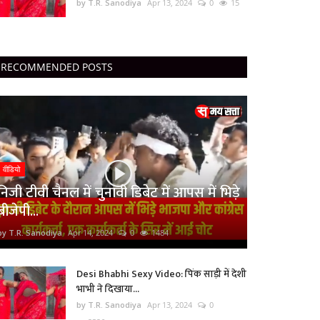
by T.R. Sanodiya
Apr 13, 2024
0
15
RECOMMENDED POSTS
वीडियो
निजी टीवी चैनल में चुनावी डिबेट में आपस में भिड़े
बीजेपी...
by T.R. Sanodiya
Apr 14, 2024
0
1484
Desi Bhabhi Sexy Video: पिंक साड़ी में देशी
भाभी ने दिखाया...
by T.R. Sanodiya
Apr 13, 2024
0