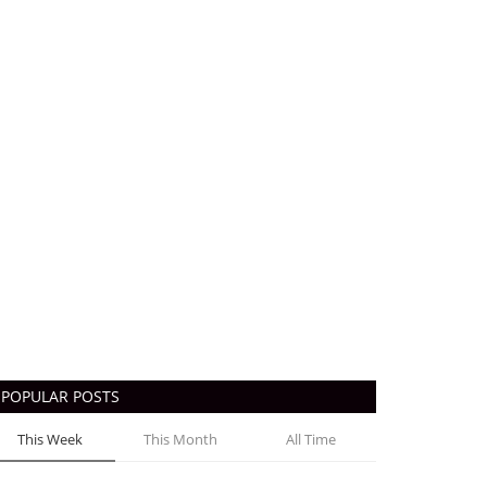
POPULAR POSTS
This Week
This Month
All Time