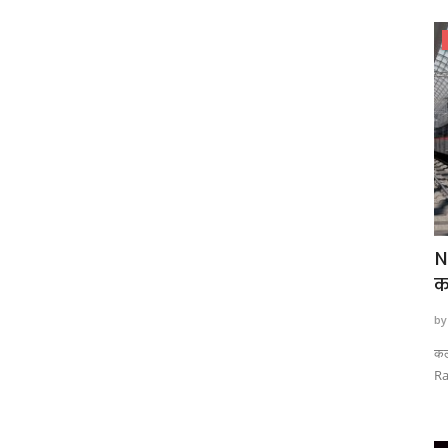
एमपी चुनाव 2023
ता! छापे
Exit polls 2023 : कमलनाथ ने एग्जिट पोल को
N
बताया षड्यंत्र,...
क
by T.R. Sanodiya
Dec 1, 2023
0
608
by
खपुर थाना और
Exit polls 2023 :कमलनाथ ने सोशल मीडिया एक्स में एक वीडियो को जारी
कल
करते हुये कहा...
Ra