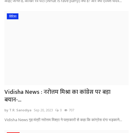
आइए जानते है, आखिर रेव पार्टी (What is rave party) क्‍या है? और क्यों एल्विश यादव...
विदिशा
Vidisha News : नरोत्तम मिश्रा का कांग्रेस पर बड़ा
बयान-...
by T.R. Sanodiya
Sep 20, 2023
0
707
Vidisha News गृह मंत्री नरोत्तम मिश्रा ने पत्रकारों से कहा कि कांग्रेस दंगा भड़काने...