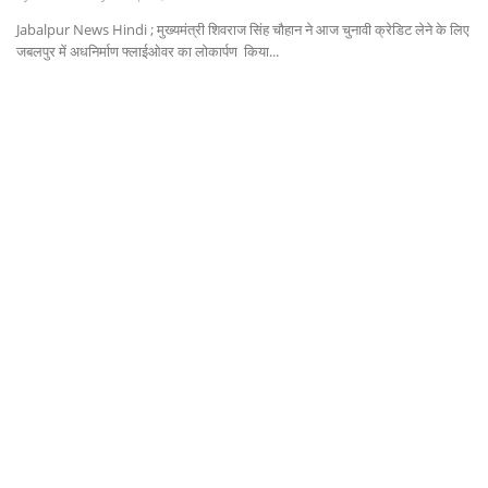
Jabalpur News Hindi ; मुख्यमंत्री शिवराज सिंह चौहान ने आज चुनावी क्रेडिट लेने के लिए
धर्म/ज्योतिष
जबलपुर में अधनिर्माण फ्लाईओवर का लोकार्पण किया...
Gallery
वीडियो
कैरियर
सेहत
टेक्नॉलॉजी
क्राइम
वायरल
विदेश