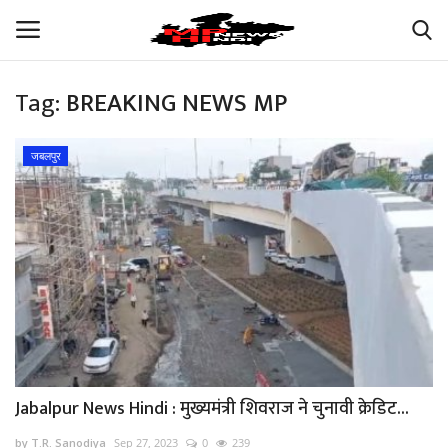
Tag:
BREAKING NEWS MP
Login
Register
जबलपुर
अपना मध्य प्रदेश
भारत
ऑटोमोबाइल
बिजनेस
मनोरंजन
Jabalpur News Hindi : मुख्यमंत्री शिवराज ने चुनावी क्रेडिट...
खेल
by T.R. Sanodiya
Sep 27, 2023
0
239