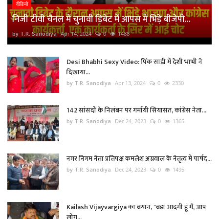
वीडियो
निजी टीवी चैनल में चुनावी डिबेट में आपस में भिड़े बीजेपी...
by T.R. Sanodiya
Apr 14, 2024
0
1488
Desi Bhabhi Sexy Video: पिंक साड़ी में देशी भाभी ने
दिखाया...
by T.R. Sanodiya
Apr 13, 2024
0
2330
142 सांसदों के निलंबन पर गर्मायी सियासत, कांग्रेस नेता...
by T.R. Sanodiya
Dec 24, 2023
0
1365
नगर निगम नेता प्रतिपक्ष कमलेश अग्रवाल के नेतृत्व में पार्षद...
by T.R. Sanodiya
Dec 24, 2023
0
1495
Kailash Vijayvargiya का बयान, "बड़ा आदमी हूं मैं, आप
लोग...