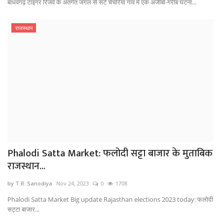
बांधवगढ़ टाइगर रिजर्व के अंतर्गत जंगल से सटे चेचरिया गांव में एक अजीबो-गरीब घटना...
राजस्थान
Phalodi Satta Market: फलोदी सट्टा बाजार के मुताबिक
राजस्थान...
by T.R. Sanodiya
Nov 24, 2023
0
1708
Phalodi Satta Market Big update Rajasthan elections 2023 today: फलोदी
सट्टा बाजार...