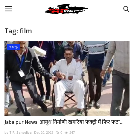
Tag:
film
Login
Register
जबलपुर
अपना मध्य प्रदेश
भारत
ऑटोमोबाइल
बिजनेस
मनोरंजन
Jabalpur News: आयुध निर्माणी खमरिया फैक्ट्री में फिर फटा...
खेल
by T.R. Sanodiya
Dec 20, 2023
0
247