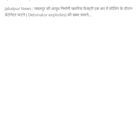
Jabalpur News : जबलपुर की आयुध निर्माणी खमरिया फैक्ट्री एक बार में फीलिंग के दौरान
धर्म/ज्योतिष
डेटोनेटर फटने ( Detonator explodes) की खबर सामने...
Gallery
वीडियो
कैरियर
सेहत
टेक्नॉलॉजी
क्राइम
वायरल
विदेश