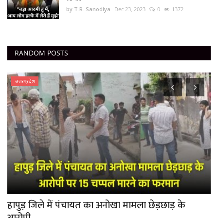
by T.R. Sanodiya
Dec 23, 2023
0
1372
RANDOM POSTS
उत्तरप्रदेश
हापुड़ जिले में पंचायत का अनोखा मामला छेड़छाड़ के
U
आरोपी...
क