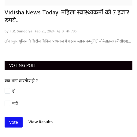
Vidisha News Today: महिला स्वास्थ्यकर्मी को 7 हजार
रुपये...
by T.R. Sanodiya
Feb 23, 2024
0
786
लोकायुक्त पुलिस ने सिरोंज सिविल अस्पताल में पदस्थ ब्लाक कम्यूनिटी मोबेलाइजर (बीसीएम)...
VOTING POLL
क्या आप भारतीय हो ?
हाँ
नहीं
View Results
Vote