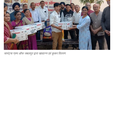
Gallery
धर्म/ज्योतिष
वीडियो
कैरियर
जायंट्स ग्रुप ऑफ जबलपुर द्वारा खाद्यान्न एवं कुकर वितरण
सेहत
टेक्नॉलॉजी
क्राइम
वायरल
विदेश