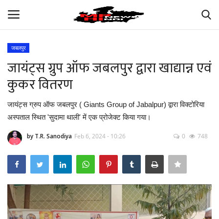
जबलपुर
Login
Register
जायंट्स ग्रुप ऑफ जबलपुर द्वारा खाद्यान्न एवं
कुकर वितरण
अपना मध्य प्रदेश
जायंट्स ग्रुप ऑफ जबलपुर ( Giants Group of Jabalpur) द्वारा विक्टोरिया
भारत
अस्पताल स्थित 'सुदामा थाली' में एक प्रोजेक्ट किया गया।
ऑटोमोबाइल
by T.R. Sanodiya
Feb 6, 2024 - 10:26
0
748
बिजनेस
मनोरंजन
खेल