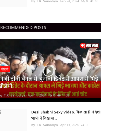
by T.R. Sanodiya
Feb 24, 2024
0
18
RECOMMENDED POSTS
वीडियो
निजी टीवी चैनल में चुनावी डिबेट में आपस में भिड़े
बीजेपी...
by T.R. Sanodiya
Apr 14, 2024
0
1488
Desi Bhabhi Sexy Video: पिंक साड़ी में देशी
भाभी ने दिखाया...
by T.R. Sanodiya
Apr 13, 2024
0