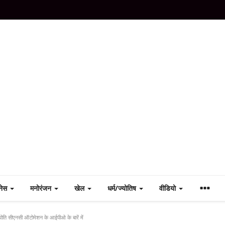
नेस
मनोरंजन
खेल
धर्म/ज्योतिष
वीडियो
सीएनसी ऑटोमेशन के आईपीओ के बारें में