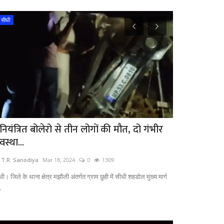
सीधी
इंदौर
नियंत्रित बोलेरो से तीन लोगों की मौत, दो गंभीर
Indore News T
स्था...
छात्र पर किया.
 T.R. Sanodiya
Mar 18, 2024
0
1309
by T.R. Sanodiya
ी। जिले के थाना क्षेत्र मझौली अंतर्गत ग्राम छुही में सीधी शहडोल मुख्य मार्ग
Indore News Today: इं
.
आए छात्र-छात्राओं...