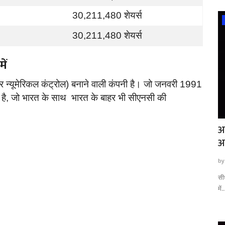
30,211,480 शेयर्स
खेल
30,211,480 शेयर्स
में
र न्यूमेरिकल कंट्रोल) बनाने वाली कंपनी है। जो जनवरी 1991
नी है, जो भारत के साथ भारत के बाहर भी सीएनसी की
अस्पताल
IPL 2023 :- आईपीएल 2023 लोगों की इन खिलड़ी
अ
पर बनी हुई हैं...
अव
by T.R. Sanodiya
Dec 23, 2022
0
760
by
हो गया है।
IPL 2023:- इस साल 2023 में होने वाले आईपीएल के 16वे सीज़न के लिए 23
सीध
दिसंबर 2022,...
में..