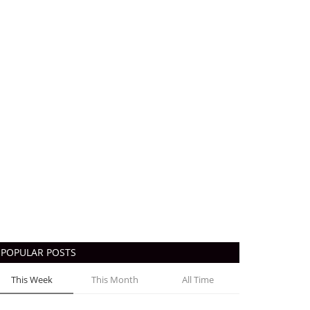
POPULAR POSTS
This Week
This Month
All Time