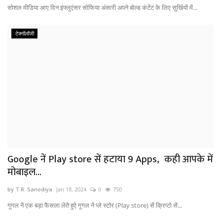
सोशल मीडिया आए दिन इंफ्लुएंसर सोफिया अंसारी अपने बोल्ड कंटेंट के लिए सुर्खियों में...
टेक्नॉलॉजी
Google नें Play store सें हटाया 9 Apps, कही आपके में
मोबाइल...
by T.R. Sanodiya
Jan 18, 2024
0
750
गूगल नें एक बड़ा फैसला लेते हुऐ गूगल नें प्ले स्टोर (Play store) सें क्रिप्टो सें...