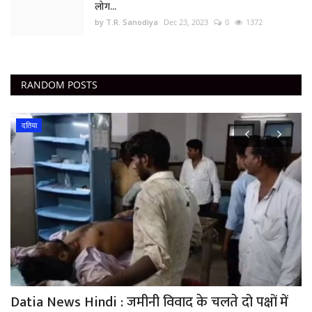
लोग...
by T.R. Sanodiya
Dec 23, 2023
0
1372
RANDOM POSTS
दतिया
Datia News Hindi : जमीनी विवाद के चलते दो पक्षों में
I