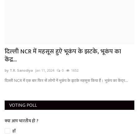
दिल्ली NCR में महसूस हुऐ भूकंप के झटके, भूकंप का
केंद्र...
by T.R. Sanodiya
Jan 11, 2024
0
1652
दिल्ली NCR में एक बार फिर सें लोगों नें भूकंप के झटके महसूस किया हैं। भूकंप का केंद्र...
VOTING POLL
क्या आप भारतीय हो ?
हाँ