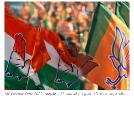
Gallery
धर्म/ज्योतिष
वीडियो
कैरियर
सेहत
टेक्नॉलॉजी
MP Election Date 2023 : मधप्रदेश में 17 नवंबर को होगा चुनाव, 3 दिसंबर को आएगा नतीजे
क्राइम
वायरल
विदेश