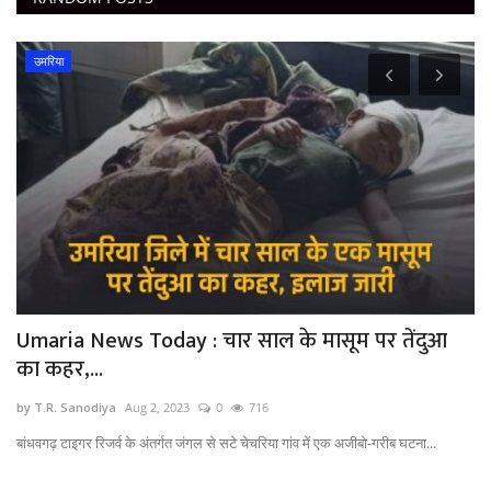
उमरिया
Umaria News Today : चार साल के मासूम पर तेंदुआ
C
का कहर,...
का
by T.R. Sanodiya
Aug 2, 2023
0
716
by
.
बांधवगढ़ टाइगर रिजर्व के अंतर्गत जंगल से सटे चेचरिया गांव में एक अजीबो-गरीब घटना...
Ca
अपन