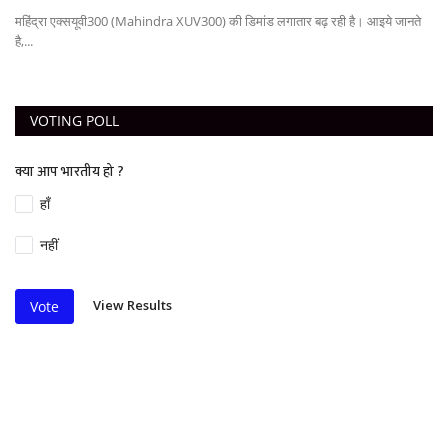
महिंद्रा एक्सयूवी300 (Mahindra XUV300) की डिमांड लगातार बढ़ रही है। आइये जानते
है,...
VOTING POLL
क्या आप भारतीय हो ?
हाँ
नहीं
View Results
Vote