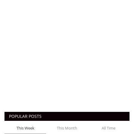
POPULAR POSTS
This Week
This Month
All Time