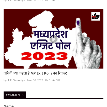
by T.R. Sanodiya
Nov 30, 2023
0
573
जनियें क्या कहता है MP Exit Polls का रिजल्ट
by T.R. Sanodiya
Nov 30, 2023
0
582
COMMENTS
Name