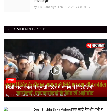
नजर,मदहोश...
by T.R. Sanodiya
Feb 24, 2024
0
17
RECOMMENDED POSTS
वीडियो
निजी टीवी चैनल में चुनावी डिबेट में आपस में भिड़े बीजेपी...
by T.R. Sanodiya
Apr 14, 2024
0
1486
Desi Bhabhi Sexy Video: पिंक साड़ी में देशी भाभी ने