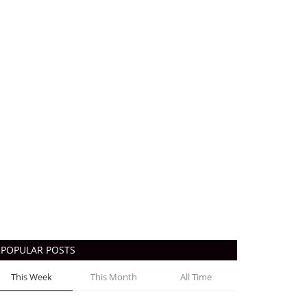
POPULAR POSTS
This Week
This Month
All Time