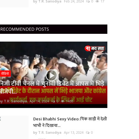
by T.R. Sanodiya
Feb 24, 2024
0
17
RECOMMENDED POSTS
वीडियो
निजी टीवी चैनल में चुनावी डिबेट में आपस में भिड़े
बीजेपी...
by T.R. Sanodiya
Apr 14, 2024
0
1488
Desi Bhabhi Sexy Video: पिंक साड़ी में देशी
भाभी ने दिखाया...
by T.R. Sanodiya
Apr 13, 2024
0