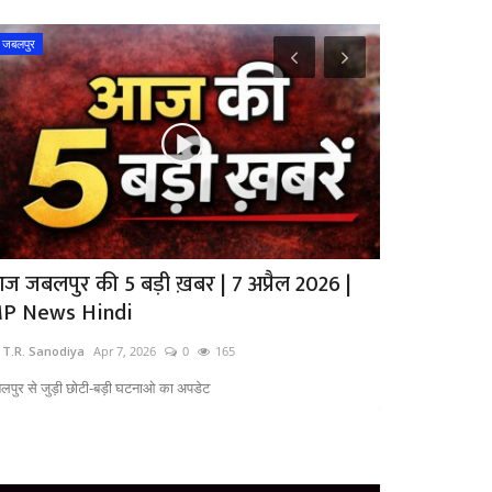
जबलपुर
उज्जैन
ज जबलपुर की 5 बड़ी ख़बर | 7 अप्रैल 2026 |
Ujjain News 
P News Hindi
के छठे दिन...
 T.R. Sanodiya
Apr 7, 2026
0
165
by T.R. Sanodiya
लपुर से जुड़ी छोटी-बड़ी घटनाओ का अपडेट
Ujjain News in Hindi
निर्माणधीन...