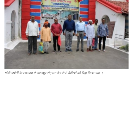
Gallery
धर्म/ज्योतिष
वीडियो
कैरियर
सेहत
गांधी जयंती के उपलक्ष्य में जबलपुर सेंट्रल जेल से 6 कैदियों को रिहा किया गया ।
टेक्नॉलॉजी
क्राइम
वायरल
विदेश