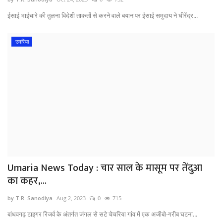
ईसाई भाईचारे की तुलना विदेशी ताकतों से करने वाले बयान पर ईसाई समुदाय ने धीरेंद्र...
उमरिया
Umaria News Today : चार साल के मासूम पर तेंदुआ
का कहर,...
by T.R. Sanodiya
Aug 2, 2023
0
715
बांधवगढ़ टाइगर रिजर्व के अंतर्गत जंगल से सटे चेचरिया गांव में एक अजीबो-गरीब घटना...